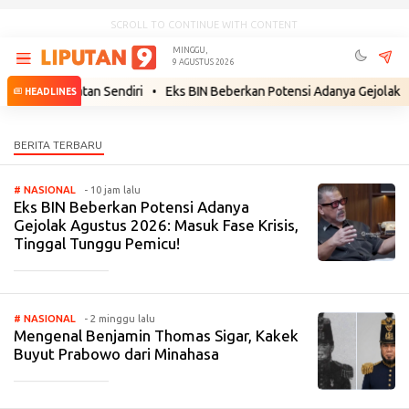
SCROLL TO CONTINUE WITH CONTENT
MINGGU,
9 AGUSTUS 2026
gun Kekuatan Sendiri
•
Eks BIN Beberkan Potensi Adanya Gejolak Agust
HEADLINES
# NASIONAL
- 10 jam lalu
Eks BIN Beberkan Potensi Adanya
Gejolak Agustus 2026: Masuk Fase Krisis,
Tinggal Tunggu Pemicu!
_____________
# NASIONAL
- 2 minggu lalu
Mengenal Benjamin Thomas Sigar, Kakek
Buyut Prabowo dari Minahasa
_____________