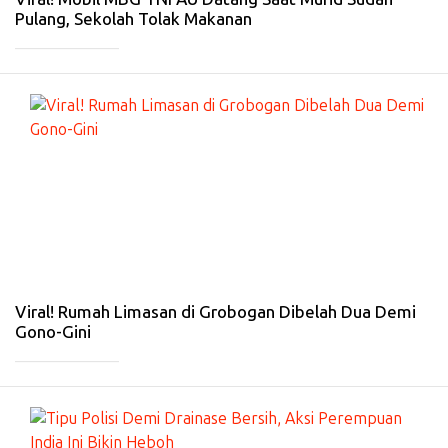
Pulang, Sekolah Tolak Makanan
_____________
#
PE
RI
S
TI
W
A
-
14
Fe
b
20
26
Viral! Rumah Limasan di Grobogan Dibelah Dua Demi
Gono-Gini
_____________
#
IN
T