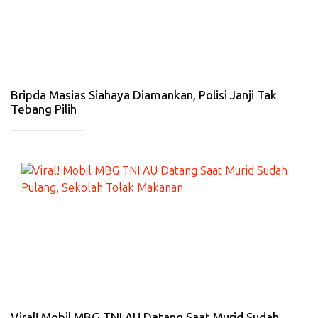
W
A
-
22
Fe
b
20
26
Bripda Masias Siahaya Diamankan, Polisi Janji Tak
Tebang Pilih
_____________
#
PE
RI
S
TI
W
A
-
19
Fe
b
20
26
Viral! Mobil MBG TNI AU Datang Saat Murid Sudah