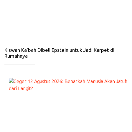
O
N
A
L
-
4
Fe
b
20
26
Kiswah Ka’bah Dibeli Epstein untuk Jadi Karpet di
Rumahnya
_____________
#
PE
RI
S
TI
W
A
-
21
Ja
n