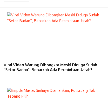
#
PE
RI
S
TI
W
A
-
24
Fe
b
20
26
Viral Video Warung Dibongkar Meski Diduga Sudah
“Setor Badan”, Benarkah Ada Permintaan Jatah?
_____________
#
PE
RI
S
TI