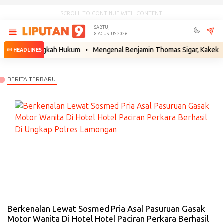
SCROLL TO CONTINUE WITH CONTENT
SABTU,
8 AGUSTUS 2026
apkan Langkah Hukum
•
Mengenal Benjamin Thomas Sigar, Kakek Buyut 
HEADLINES
#
PE
RI
S
TI
W
A
-
10
Ju
l
20
26
Berkenalan Lewat Sosmed Pria Asal Pasuruan Gasak
Motor Wanita Di Hotel Hotel Paciran Perkara Berhasil