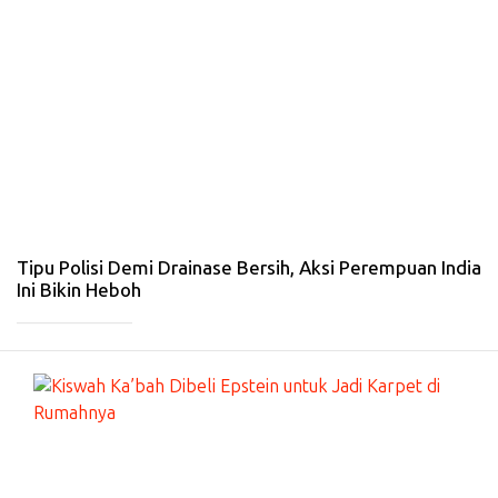
ER
N
A
SI
O
N
A
L
-
4
Fe
b
20
26
Tipu Polisi Demi Drainase Bersih, Aksi Perempuan India
Ini Bikin Heboh
_____________
#
IN
T
ER
N
A
SI