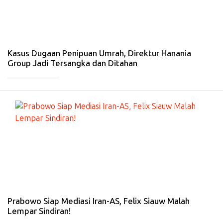
-
31
Me
i
20
26
Kasus Dugaan Penipuan Umrah, Direktur Hanania
Group Jadi Tersangka dan Ditahan
_____________
#
NA
SI
O
NA
L
-
1
Ma
r
20
26
Prabowo Siap Mediasi Iran-AS, Felix Siauw Malah
Lempar Sindiran!
_____________