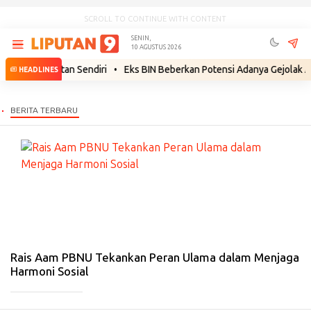
SCROLL TO CONTINUE WITH CONTENT
SENIN,
10 AGUSTUS 2026
gun Kekuatan Sendiri
•
Eks BIN Beberkan Potensi Adanya Gejolak Agust
HEADLINES
#
IS
LA
MI
-
26
De
s
20
25
Rais Aam PBNU Tekankan Peran Ulama dalam Menjaga
Harmoni Sosial
_____________