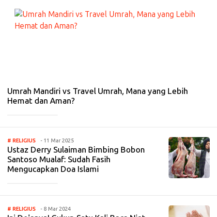
#
IS
LA
MI
-
24
De
s
20
25
Umrah Mandiri vs Travel Umrah, Mana yang Lebih
Hemat dan Aman?
_____________
# RELIGIUS
- 11 Mar 2025
Ustaz Derry Sulaiman Bimbing Bobon
Santoso Mualaf: Sudah Fasih
Mengucapkan Doa Islami
_____________
# RELIGIUS
- 8 Mar 2024