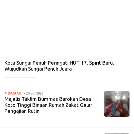
G
AI
PE
N
U
H
-
8
N
ov
20
25
Kota Sungai Penuh Peringati HUT 17. Spirit Baru,
Wujudkan Sungai Penuh Juara
_____________
# DAERAH
- 26 Jul 2025
Majelis Taklim Bummas Barokah Desa
Koto Tinggi Binaan Rumah Zakat Gelar
Pengajian Rutin
_____________