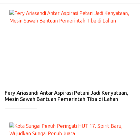
#
S
U
N
G
AI
PE
N
U
H
-
9
N
ov
20
25
Fery Ariasandi Antar Aspirasi Petani Jadi Kenyataan,
Mesin Sawah Bantuan Pemerintah Tiba di Lahan
_____________
#
S
U
N