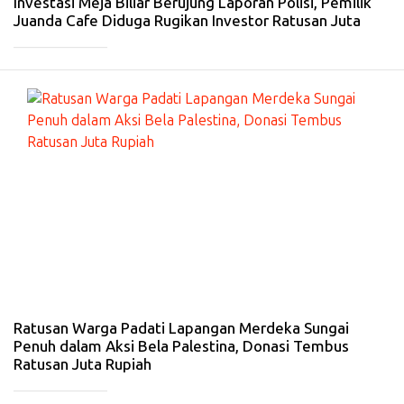
Investasi Meja Biliar Berujung Laporan Polisi, Pemilik
Juanda Cafe Diduga Rugikan Investor Ratusan Juta
_____________
#
S
U
N
G
AI
PE
N
U
H
-
23
N
ov
20
25
Ratusan Warga Padati Lapangan Merdeka Sungai
Penuh dalam Aksi Bela Palestina, Donasi Tembus
Ratusan Juta Rupiah
_____________