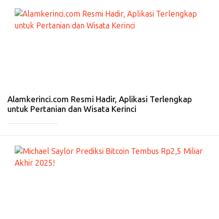
#
KE
RI
N
CI
-
15
N
ov
20
25
Alamkerinci.com Resmi Hadir, Aplikasi Terlengkap
untuk Pertanian dan Wisata Kerinci
_____________
#
BI
S
NI
S
-
7
N
ov