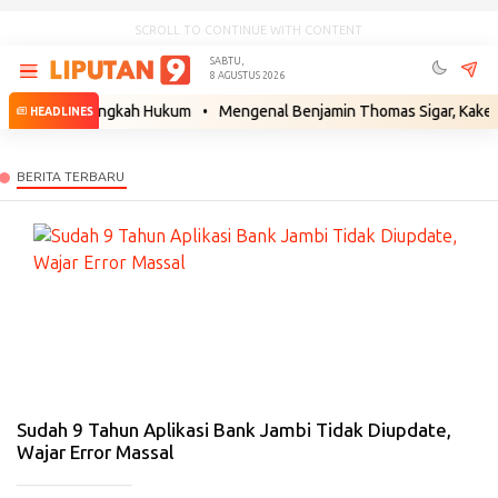
SCROLL TO CONTINUE WITH CONTENT
SABTU,
8 AGUSTUS 2026
 Siapkan Langkah Hukum
•
Mengenal Benjamin Thomas Sigar, Kakek Buyu
HEADLINES
#
J
A
M
BI
-
24
Fe
b
20
26
Sudah 9 Tahun Aplikasi Bank Jambi Tidak Diupdate,
Wajar Error Massal
_____________