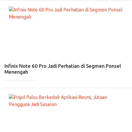
#
G
A
D
GE
T
-
27
De
s
20
25
Infinix Note 60 Pro Jadi Perhatian di Segmen Ponsel
Menengah
_____________
#
IN
TE
R
NE
T
-
22