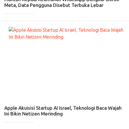
Meta, Data Pengguna Disebut Terbuka Lebar
_____________
#
IN
T
ER
N
A
SI
O
N
A
L
-
31
Ja
n
20
26
Apple Akuisisi Startup AI Israel, Teknologi Baca Wajah
Ini Bikin Netizen Merinding
_____________