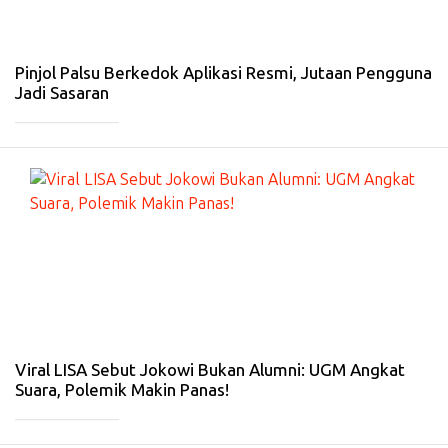
De
s
20
25
Pinjol Palsu Berkedok Aplikasi Resmi, Jutaan Pengguna
Jadi Sasaran
_____________
#
HE
A
DL
IN
E
-
9
De
s
20
25
Viral LISA Sebut Jokowi Bukan Alumni: UGM Angkat
Suara, Polemik Makin Panas!
_____________