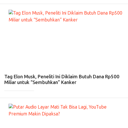
#
KE
SE
H
A
T
A
N
-
4
Fe
b
20
26
Tag Elon Musk, Peneliti Ini Diklaim Butuh Dana Rp500
Miliar untuk “Sembuhkan” Kanker
_____________
#
IN
T
ER
N