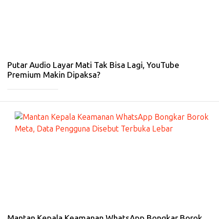
E
T
-
4
Fe
b
20
26
Putar Audio Layar Mati Tak Bisa Lagi, YouTube
Premium Makin Dipaksa?
_____________
#
IN
T
ER
N
E
T
-
31
Ja
n
20
26
Mantan Kepala Keamanan WhatsApp Bongkar Borok