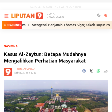
SCROLL TO CONTINUE WITH CONTENT
JUM'AT,
7 AGUSTUS 2026
h Hukum
•
Mengenal Benjamin Thomas Sigar, Kakek Buyut Prabowo dari
HEADLINES
NASIONAL
Kasus Al-Zaytun: Betapa Mudahnya
Mengalihkan Perhatian Masyarakat
LIPUTANSEMBILAN
Sabtu, 29 Juli 2023