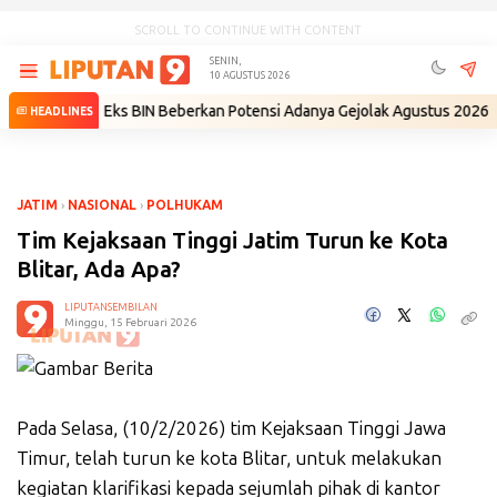
SCROLL TO CONTINUE WITH CONTENT
SENIN,
10 AGUSTUS 2026
diri
•
Eks BIN Beberkan Potensi Adanya Gejolak Agustus 2026: Masuk F
HEADLINES
JATIM
›
NASIONAL
›
POLHUKAM
Tim Kejaksaan Tinggi Jatim Turun ke Kota
Blitar, Ada Apa?
LIPUTANSEMBILAN
Minggu, 15 Februari 2026
Pada Selasa, (10/2/2026) tim Kejaksaan Tinggi Jawa
Timur, telah turun ke kota Blitar, untuk melakukan
kegiatan klarifikasi kepada sejumlah pihak di kantor