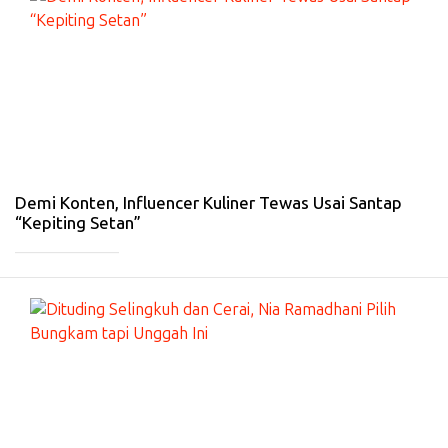
HI
B
U
R
A
N
-
13
Fe
b
20
26
Demi Konten, Influencer Kuliner Tewas Usai Santap
“Kepiting Setan”
_____________
#
HI
B
U
R
A
N
-
4