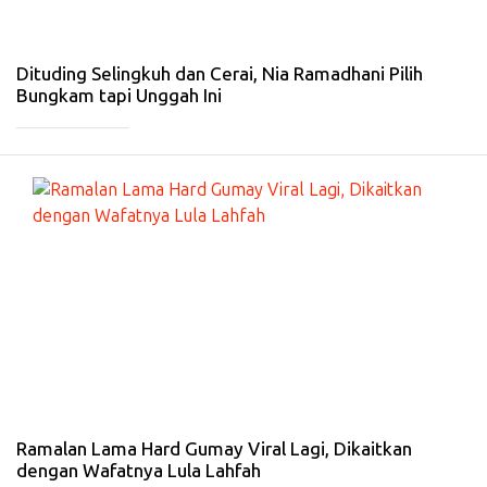
Fe
b
20
26
Dituding Selingkuh dan Cerai, Nia Ramadhani Pilih
Bungkam tapi Unggah Ini
_____________
#
G
A
Y
A
HI
D
U
P
-
25
Ja
n
20
26
Ramalan Lama Hard Gumay Viral Lagi, Dikaitkan
dengan Wafatnya Lula Lahfah