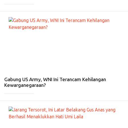
_____________
#
HI
B
U
R
A
N
-
21
Ja
n
20
26
Gabung US Army, WNI Ini Terancam Kehilangan
Kewarganegaraan?
_____________
#
HI
B
U
R