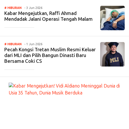
# HIBURAN
- 3 Jun 2026
Kabar Mengejutkan, Raffi Ahmad
Mendadak Jalani Operasi Tengah Malam
_____________
# HIBURAN
- 1 Jun 2026
Pecah Kongsi Tretan Muslim Resmi Keluar
dari MLI dan Pilih Bangun Dinasti Baru
Bersama Coki CS
_____________
#
HI
BU
RA
N
-
7
Ma
r
20