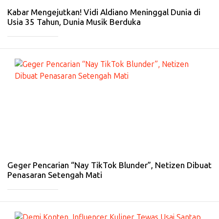
26
Kabar Mengejutkan! Vidi Aldiano Meninggal Dunia di
Usia 35 Tahun, Dunia Musik Berduka
_____________
#
HI
B
U
R
A
N
-
14
Fe
b
20
26
Geger Pencarian “Nay TikTok Blunder”, Netizen Dibuat
Penasaran Setengah Mati
_____________
#