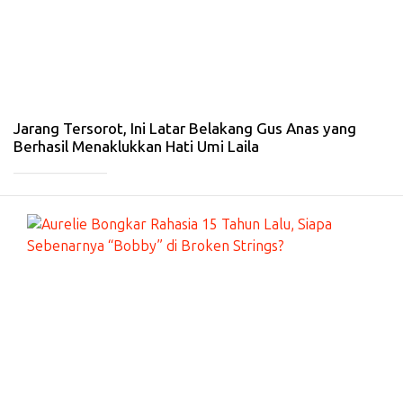
A
N
-
21
Ja
n
20
26
Jarang Tersorot, Ini Latar Belakang Gus Anas yang
Berhasil Menaklukkan Hati Umi Laila
_____________
#
HI
B
U
R
A
N
-
14
Ja
n
20
26