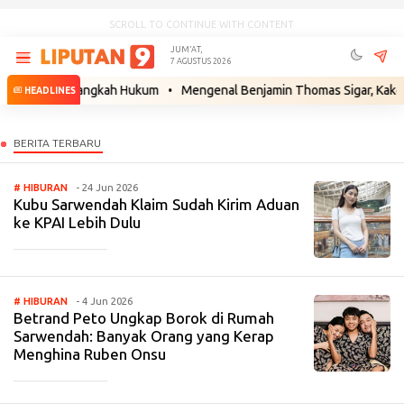
SCROLL TO CONTINUE WITH CONTENT
JUM'AT,
7 AGUSTUS 2026
 Siapkan Langkah Hukum
•
Mengenal Benjamin Thomas Sigar, Kakek Buy
HEADLINES
# HIBURAN
- 24 Jun 2026
Kubu Sarwendah Klaim Sudah Kirim Aduan
ke KPAI Lebih Dulu
_____________
# HIBURAN
- 4 Jun 2026
Betrand Peto Ungkap Borok di Rumah
Sarwendah: Banyak Orang yang Kerap
Menghina Ruben Onsu
_____________