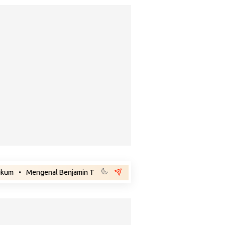
Mengenal Benjamin Thomas Sigar, Kakek Buyut Prabowo dari Minahasa