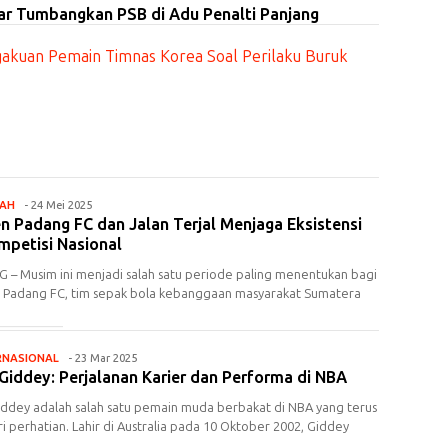
Sorotan, Pertandingan Klub Asia Menarik
har Tumbangkan PSB di Adu Penalti Panjang
puncaknya dengan kemenangan dramatis PS Binhar yang sukses
#
 SC menjadi salah satu topik yang banyak mendapat perhatian
O
LA
H
R
A
G
A
-
1
RAH
- 24 Mei 2025
De
 Padang FC dan Jalan Terjal Menjaga Eksistensi
s
mpetisi Nasional
20
25
 – Musim ini menjadi salah satu periode paling menentukan bagi
Padang FC, tim sepak bola kebanggaan masyarakat Sumatera
akuan Pemain Timnas Korea Soal Perilaku Buruk
...
________
RNASIONAL
- 23 Mar 2025
i menjadi sorotan setelah ia menuturkan pengalamannya
Giddey: Perjalanan Karier dan Performa di NBA
.
iddey adalah salah satu pemain muda berbakat di NBA yang terus
i perhatian. Lahir di Australia pada 10 Oktober 2002, Giddey