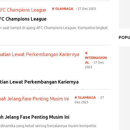
# OLAHRAGA
- 27 Des 2025
AFC Champions League
saat tampil di ajang AFC Champions League. Kompetisi tingkat
POPU
#
INTERNASION
AL
- 27 Des
2025
hatian Lewat Perkembangan Kariernya
ngan penggemar sepak bola seiring dengan perkembangan
# OLAHRAGA
- 27
Des 2025
ah Jelang Fase Penting Musim Ini
 dinamika yang ketat seiring berjalannya musim kompetisi.