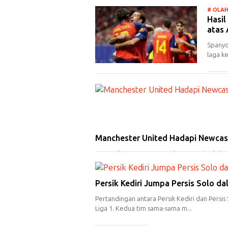
# OLA
Hasil
atas 
Spanyo
laga ke
_____
Manchester United Hadapi Newcast
Pertandingan antara Manchester United dan 
perhatian dalam lanjutan Liga Inggris. K...
_____________
Persik Kediri Jumpa Persis Solo da
Pertandingan antara Persik Kediri dan Persis
Liga 1. Kedua tim sama-sama m...
_____________