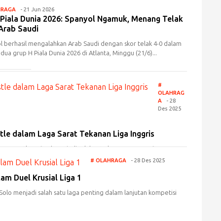
HRAGA
- 21 Jun 2026
 Piala Dunia 2026: Spanyol Ngamuk, Menang Telak
Arab Saudi
l berhasil mengalahkan Arab Saudi dengan skor telak 4-0 dalam
dua grup H Piala Dunia 2026 di Atlanta, Minggu (21/6)...
________
#
OLAHRAG
A
- 28
Des 2025
le dalam Laga Sarat Tekanan Liga Inggris
Newcastle United menjadi salah satu laga yang menyita
# OLAHRAGA
- 28 Des 2025
lam Duel Krusial Liga 1
 Solo menjadi salah satu laga penting dalam lanjutan kompetisi