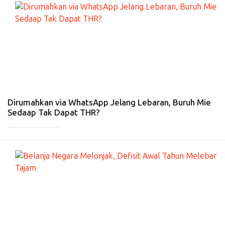
#
EK
O
N
O
MI
-
24
Fe
b
20
26
Dirumahkan via WhatsApp Jelang Lebaran, Buruh Mie
Sedaap Tak Dapat THR?
_____________
#
EK
O
N
O
MI
-
23
Fe