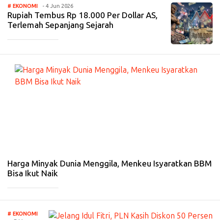
# EKONOMI
- 4 Jun 2026
Rupiah Tembus Rp 18.000 Per Dollar AS,
Terlemah Sepanjang Sejarah
_____________
#
EK
O
N
O
MI
-
7
Ma
r
20
26
Harga Minyak Dunia Menggila, Menkeu Isyaratkan BBM
Bisa Ikut Naik
_____________
# EKONOMI