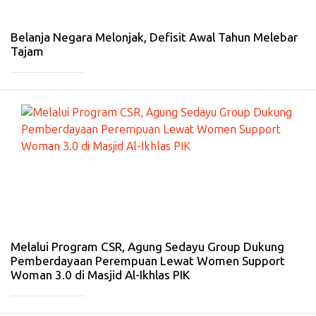
b
20
26
Belanja Negara Melonjak, Defisit Awal Tahun Melebar
Tajam
_____________
#
EK
O
N
O
MI
-
21
Fe
b
20
26
Melalui Program CSR, Agung Sedayu Group Dukung
Pemberdayaan Perempuan Lewat Women Support
Woman 3.0 di Masjid Al-Ikhlas PIK
_____________