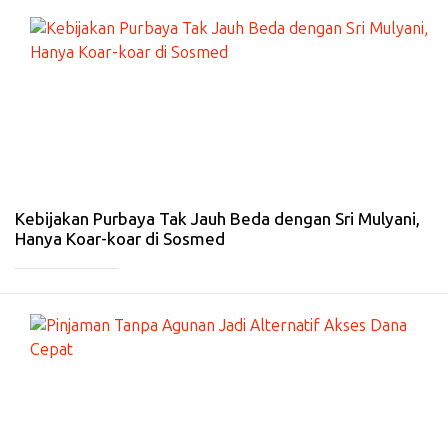
#
EK
O
N
O
MI
-
27
De
s
20
25
Kebijakan Purbaya Tak Jauh Beda dengan Sri Mulyani,
Hanya Koar-koar di Sosmed
_____________
#
EK
O
N
O
MI
-
27