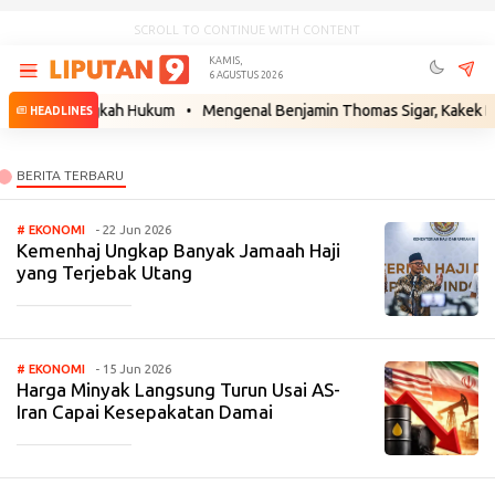
SCROLL TO CONTINUE WITH CONTENT
KAMIS,
6 AGUSTUS 2026
iapkan Langkah Hukum
•
Mengenal Benjamin Thomas Sigar, Kakek Buyut 
HEADLINES
# EKONOMI
- 22 Jun 2026
Kemenhaj Ungkap Banyak Jamaah Haji
yang Terjebak Utang
_____________
# EKONOMI
- 15 Jun 2026
Harga Minyak Langsung Turun Usai AS-
Iran Capai Kesepakatan Damai
_____________