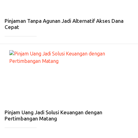
De
s
20
25
Pinjaman Tanpa Agunan Jadi Alternatif Akses Dana
Cepat
_____________
#
EK
O
N
O
MI
-
27
De
s
20
25
Pinjam Uang Jadi Solusi Keuangan dengan
Pertimbangan Matang
_____________