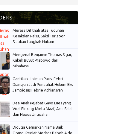
Merasa Difitnah atas Tuduhan
Kesaksian Palsu, Saksi Terlapor
Siapkan Langkah Hukum
Mengenal Benjamin Thomas Sigar,
Kakek Buyut Prabowo dari
Minahasa
Gantikan Hotman Paris, Febri
Diansyah Jadi Penasihat Hukum Eks
Jampidsus Febrie Adriansyah
Dea Anak Pejabat Gayo Lues yang
Viral Flexing Minta Maaf, Akui Salah
dan Hapus Unggahan
Diduga Cemarkan Nama Baik
Orang, Pegiat Medsos Babeh Aldo