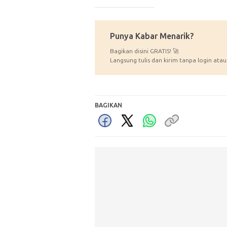
_____________
Punya Kabar Menarik?
Bagikan disini GRATIS! 🚀
Langsung tulis dan kirim tanpa login atau
BAGIKAN