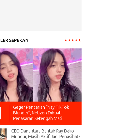
LER SEPEKAN
Geger Pencarian “Nay TikTok
Blunder”, Netizen Dibuat
Penasaran Setengah Mati
CEO Danantara Bantah Ray Dalio
Mundur, Masih Aktif Jadi Penasihat?