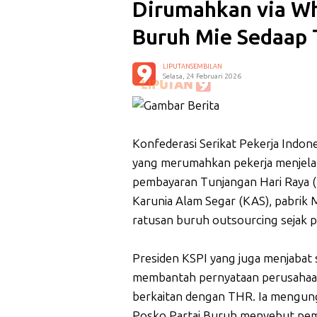
Dirumahkan via Wh
Buruh Mie Sedaap 
LIPUTANSEMBILAN
Selasa, 24 Februari 2026
Konfederasi Serikat Pekerja Indon
yang merumahkan pekerja menjela
pembayaran Tunjangan Hari Raya (T
Karunia Alam Segar (KAS), pabrik 
ratusan buruh outsourcing sejak 
Presiden KSPI yang juga menjabat s
membantah pernyataan perusahaan
berkaitan dengan THR. Ia mengung
Posko Partai Buruh menyebut pem