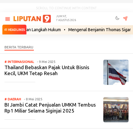
SCROLL TO CONTINUE WITH CONTENT
JUM'AT,
7 AGUSTUS 2026
rlapor Siapkan Langkah Hukum
•
Mengenal Benjamin Thomas Sigar, Kak
HEADLINES
# INTERNASIONAL
- 9 Mei 2025
Thailand Bebaskan Pajak Untuk Bisnis
Kecil, UKM Tetap Resah
_____________
# DAERAH
- 8 Mei 2025
BI Jambi Catat Penjualan UMKM Tembus
Rp1 Miliar Selama Siginjai 2025
_____________