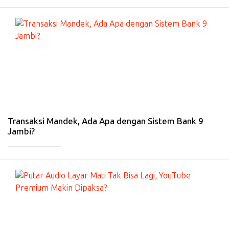
#
EK
O
N
O
MI
-
4
Ma
r
20
26
Transaksi Mandek, Ada Apa dengan Sistem Bank 9
Jambi?
_____________
#
IN
T
ER
N
E
T