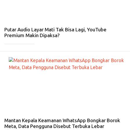
-
4
Fe
b
20
26
Putar Audio Layar Mati Tak Bisa Lagi, YouTube
Premium Makin Dipaksa?
_____________
#
IN
T
ER
N
E
T
-
31
Ja
n
20
26
Mantan Kepala Keamanan WhatsApp Bongkar Borok
Meta, Data Pengguna Disebut Terbuka Lebar