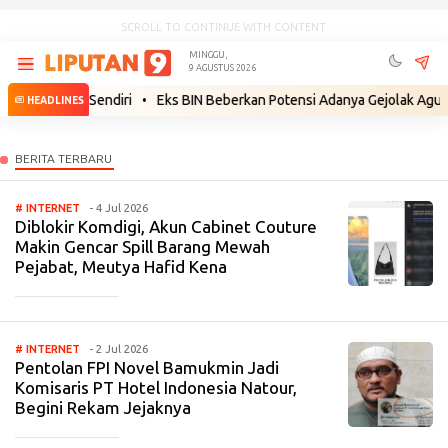
SCROLL TO CONTINUE WITH CONTENT
MINGGU,
9 AGUSTUS 2026
ekuatan Sendiri
•
Eks BIN Beberkan Potensi Adanya Gejolak Agustus 20
HEADLINES
# INTERNET
- 4 Jul 2026
Diblokir Komdigi, Akun Cabinet Couture
Makin Gencar Spill Barang Mewah
Pejabat, Meutya Hafid Kena
_____________
# INTERNET
- 2 Jul 2026
Pentolan FPI Novel Bamukmin Jadi
Komisaris PT Hotel Indonesia Natour,
Begini Rekam Jejaknya
_____________