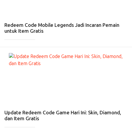
27
De
s
20
25
Redeem Code Mobile Legends Jadi Incaran Pemain
untuk Item Gratis
_____________
#
G
A
D
GE
T
-
26
De
s
20
25
Update Redeem Code Game Hari Ini: Skin, Diamond,
dan Item Gratis
_____________