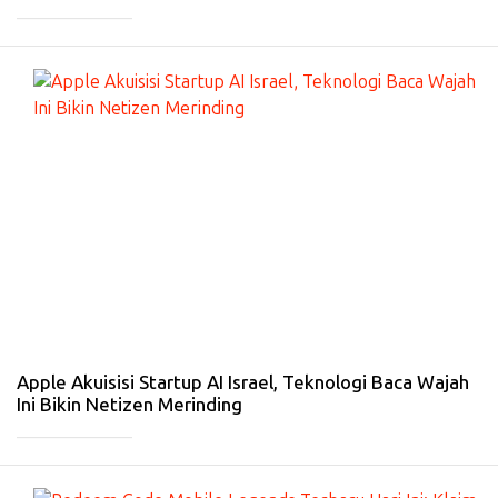
_____________
#
IN
T
ER
N
A
SI
O
N
A
L
-
31
Ja
n
20
26
Apple Akuisisi Startup AI Israel, Teknologi Baca Wajah
Ini Bikin Netizen Merinding
_____________
#