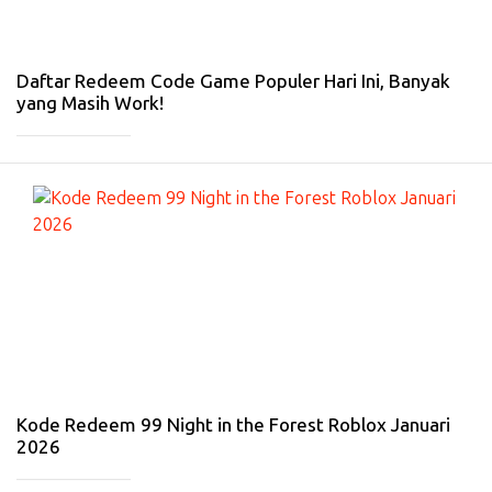
Ja
n
20
26
Daftar Redeem Code Game Populer Hari Ini, Banyak
yang Masih Work!
_____________
#
G
A
D
G
E
T
-
2
Ja
n
20
26
Kode Redeem 99 Night in the Forest Roblox Januari
2026
_____________