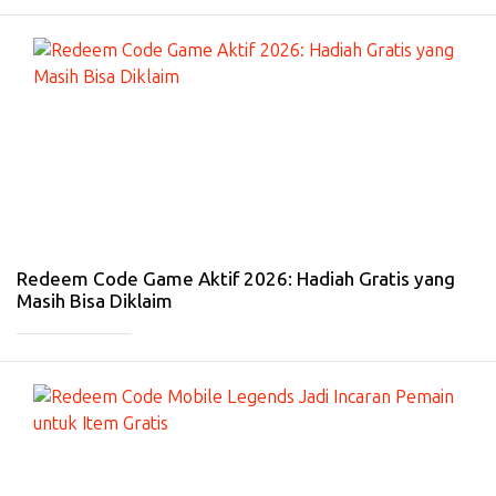
#
G
A
D
G
E
T
-
1
Ja
n
20
26
Redeem Code Game Aktif 2026: Hadiah Gratis yang
Masih Bisa Diklaim
_____________
#
G
A
M
E
-