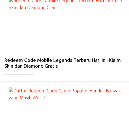
G
A
D
G
E
T
-
4
Ja
n
20
26
Redeem Code Mobile Legends Terbaru Hari Ini: Klaim
Skin dan Diamond Gratis
_____________
#
G
A
D
G
E
T
-
3