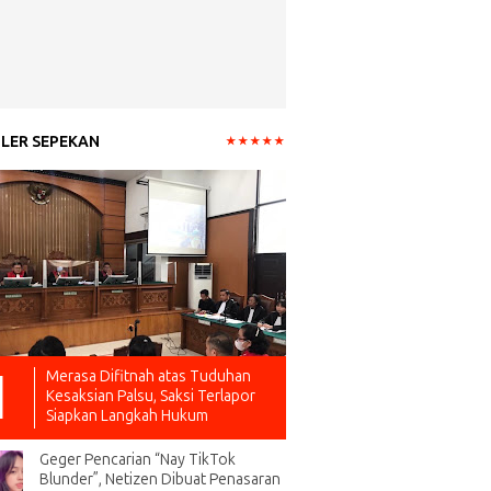
LER SEPEKAN
Merasa Difitnah atas Tuduhan
Kesaksian Palsu, Saksi Terlapor
Siapkan Langkah Hukum
Geger Pencarian “Nay TikTok
Blunder”, Netizen Dibuat Penasaran