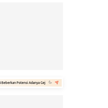
Potensi Adanya Gejolak Agustus 2026: Masuk Fase Krisis, Tinggal Tungg