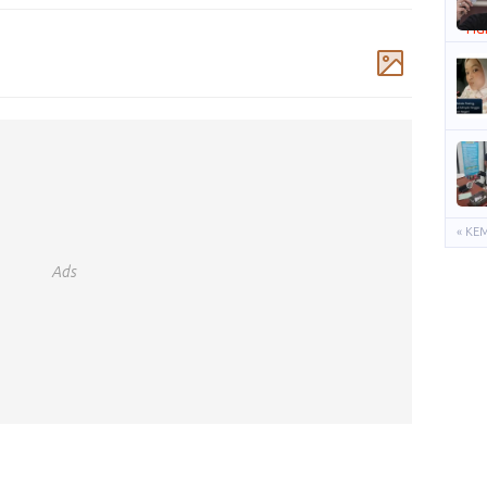
Komentar
« KE
Ads