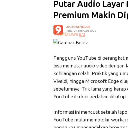
Putar Audio Layar 
Premium Makin Di
LIPUTANSEMBILAN
Rabu, 04 Februari 2026
Pengguna YouTube di perangkat m
bisa memutar audio video dengan la
kehilangan celah. Praktik yang um
Vivaldi, hingga Microsoft Edge dil
sebelumnya. Trik lama yang kerap d
YouTube itu kini perlahan ditutup.
Informasi ini mencuat setelah la
YouTube mulai memblokir workarou
pengguna mengandalkan browser m