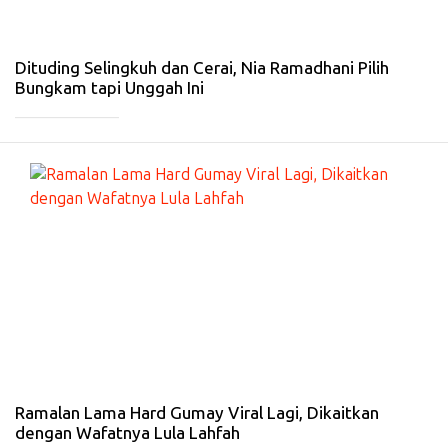
Fe
b
20
26
Dituding Selingkuh dan Cerai, Nia Ramadhani Pilih
Bungkam tapi Unggah Ini
_____________
#
G
A
Y
A
HI
D
U
P
-
25
Ja
n
20
26
Ramalan Lama Hard Gumay Viral Lagi, Dikaitkan
dengan Wafatnya Lula Lahfah