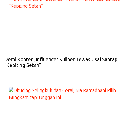
HI
B
U
R
A
N
-
13
Fe
b
20
26
Demi Konten, Influencer Kuliner Tewas Usai Santap
“Kepiting Setan”
_____________
#
HI
B
U
R
A
N
-
4