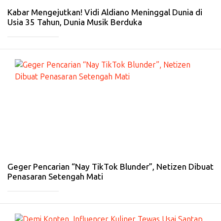
26
Kabar Mengejutkan! Vidi Aldiano Meninggal Dunia di
Usia 35 Tahun, Dunia Musik Berduka
_____________
#
HI
B
U
R
A
N
-
14
Fe
b
20
26
Geger Pencarian “Nay TikTok Blunder”, Netizen Dibuat
Penasaran Setengah Mati
_____________
#