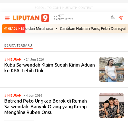
SCROLL TO CONTINUE WITH CONTENT
JUM'AT,
7 AGUSTUS 2026
t Prabowo dari Minahasa
•
Gantikan Hotman Paris, Febri Diansyah Jad
HEADLINES
# HIBURAN
- 24 Jun 2026
Kubu Sarwendah Klaim Sudah Kirim Aduan
ke KPAI Lebih Dulu
_____________
# HIBURAN
- 4 Jun 2026
Betrand Peto Ungkap Borok di Rumah
Sarwendah: Banyak Orang yang Kerap
Menghina Ruben Onsu
_____________