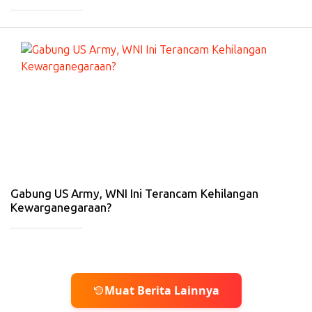
_____________
#
HI
B
U
R
A
N
-
21
Ja
n
20
26
Gabung US Army, WNI Ini Terancam Kehilangan
Kewarganegaraan?
_____________
Muat Berita Lainnya