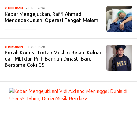
# HIBURAN
- 3 Jun 2026
Kabar Mengejutkan, Raffi Ahmad
Mendadak Jalani Operasi Tengah Malam
_____________
# HIBURAN
- 1 Jun 2026
Pecah Kongsi Tretan Muslim Resmi Keluar
dari MLI dan Pilih Bangun Dinasti Baru
Bersama Coki CS
_____________
#
HI
BU
RA
N
-
7
Ma
r
20