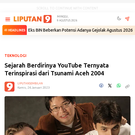
SCROLL TO CONTINUE WITH CONTENT
MINGGU,
9 AGUSTUS 2026
iri
•
Eks BIN Beberkan Potensi Adanya Gejolak Agustus 2026: Masuk F
HEADLINES
TEKNOLOGI
Sejarah Berdirinya YouTube Ternyata
Terinspirasi dari Tsunami Aceh 2004
LIPUTANSEMBILAN
Kamis, 26 Januari 2023