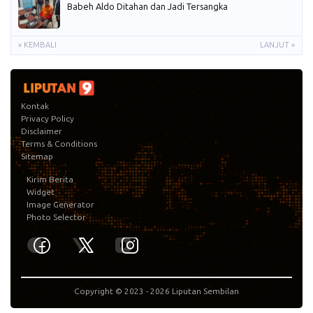
Babeh Aldo Ditahan dan Jadi Tersangka
« KEMBALI
LANJUT »
Kontak
Privacy Policy
Disclaimer
Terms & Conditions
Sitemap
Kirim Berita
Widget
Image Generator
Photo Selector
Copyright © 2023 -
2026
Liputan Sembilan