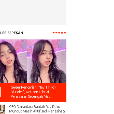
LER SEPEKAN
Geger Pencarian “Nay TikTok
Blunder”, Netizen Dibuat
Penasaran Setengah Mati
CEO Danantara Bantah Ray Dalio
Mundur, Masih Aktif Jadi Penasihat?