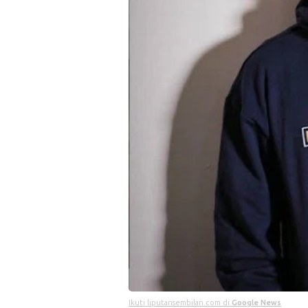
Ikuti liputansembilan.com di
Google News