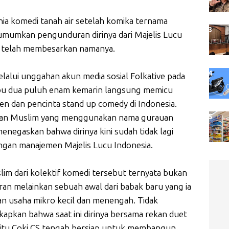
ia komedi tanah air setelah komika ternama
mumkan pengunduran dirinya dari Majelis Lucu
ni telah membesarkan namanya.
lui unggahan akun media sosial Folkative pada
ribu dua puluh enam kemarin langsung memicu
en dan pencinta stand up comedy di Indonesia.
etan Muslim yang menggunakan nama gurauan
egaskan bahwa dirinya kini sudah tidak lagi
ngan manajemen Majelis Lucu Indonesia.
m dari kolektif komedi tersebut ternyata bukan
buran melainkan sebuah awal dari babak baru yang ia
 usaha mikro kecil dan menengah. Tidak
apkan bahwa saat ini dirinya bersama rekan duet
aitu Coki CS tengah bersiap untuk membangun