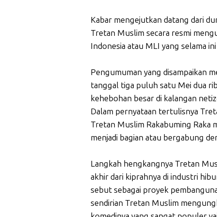
Kabar mengejutkan datang dari dun
Tretan Muslim secara resmi mengu
Indonesia atau MLI yang selama i
Pengumuman yang disampaikan mela
tanggal tiga puluh satu Mei dua 
kehebohan besar di kalangan netiz
Dalam pernyataan tertulisnya Tr
Tretan Muslim Rakabuming Raka men
menjadi bagian atau bergabung de
Langkah hengkangnya Tretan Musli
akhir dari kiprahnya di industri hi
sebut sebagai proyek pembangunan
sendirian Tretan Muslim mengungk
komedinya yang sangat populer y