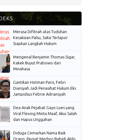
Merasa Difitnah atas Tuduhan
Kesaksian Palsu, Saksi Terlapor
Siapkan Langkah Hukum
Mengenal Benjamin Thomas Sigar,
Kakek Buyut Prabowo dari
Minahasa
Gantikan Hotman Paris, Febri
Diansyah Jadi Penasihat Hukum Eks
Jampidsus Febrie Adriansyah
Dea Anak Pejabat Gayo Lues yang
Viral Flexing Minta Maaf, Akui Salah
dan Hapus Unggahan
Diduga Cemarkan Nama Baik
Orang, Pegiat Medsos Babeh Aldo