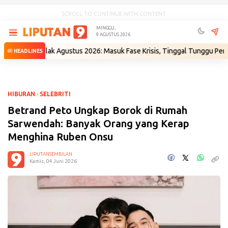
SCROLL TO CONTINUE WITH CONTENT
MINGGU,
9 AGUSTUS 2026
 Gejolak Agustus 2026: Masuk Fase Krisis, Tinggal Tunggu Pemicu!
•
M
HEADLINES
HIBURAN
›
SELEBRITI
Betrand Peto Ungkap Borok di Rumah
Sarwendah: Banyak Orang yang Kerap
Menghina Ruben Onsu
LIPUTANSEMBILAN
Kamis, 04 Juni 2026