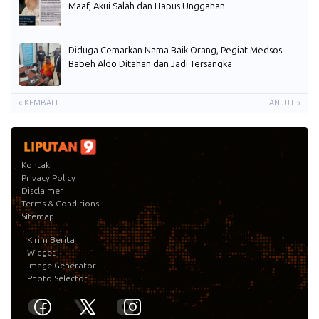
Maaf, Akui Salah dan Hapus Unggahan
Diduga Cemarkan Nama Baik Orang, Pegiat Medsos
Babeh Aldo Ditahan dan Jadi Tersangka
« KEMBALI
LANJUT »
Kontak
Privacy Policy
Disclaimer
Terms & Conditions
Sitemap
Kirim Berita
Widget
Image Generator
Photo Selector