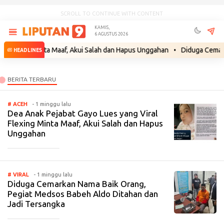
SCROLL TO CONTINUE WITH CONTENT
KAMIS,
6 AGUSTUS 2026
lexing Minta Maaf, Akui Salah dan Hapus Unggahan
•
Diduga Cemarkan 
HEADLINES
# ACEH
- 1 minggu lalu
Dea Anak Pejabat Gayo Lues yang Viral
Flexing Minta Maaf, Akui Salah dan Hapus
Unggahan
_____________
# VIRAL
- 1 minggu lalu
Diduga Cemarkan Nama Baik Orang,
Pegiat Medsos Babeh Aldo Ditahan dan
Jadi Tersangka
_____________