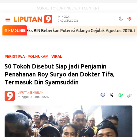
SCROLL TO CONTINUE WITH CONTENT
MINGGU,
9 AGUSTUS 2026
i
•
Eks BIN Beberkan Potensi Adanya Gejolak Agustus 2026: Masuk Fase
HEADLINES
PERISTIWA
›
POLHUKAM
›
VIRAL
50 Tokoh Disebut Siap jadi Penjamin
Penahanan Roy Suryo dan Dokter Tifa,
Termasuk Din Syamsuddin
LIPUTANSEMBILAN
Minggu, 21 Juni 2026