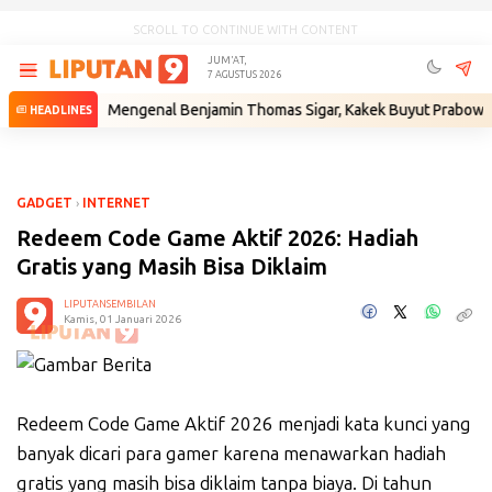
SCROLL TO CONTINUE WITH CONTENT
JUM'AT,
7 AGUSTUS 2026
ukum
•
Mengenal Benjamin Thomas Sigar, Kakek Buyut Prabowo dari Mi
HEADLINES
GADGET
›
INTERNET
Redeem Code Game Aktif 2026: Hadiah
Gratis yang Masih Bisa Diklaim
LIPUTANSEMBILAN
Kamis, 01 Januari 2026
Redeem Code Game Aktif 2026 menjadi kata kunci yang
banyak dicari para gamer karena menawarkan hadiah
gratis yang masih bisa diklaim tanpa biaya. Di tahun