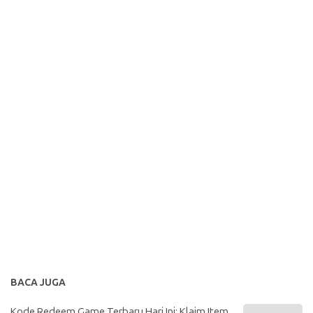
BACA JUGA
Kode Redeem Game Terbaru Hari Ini: Klaim Item