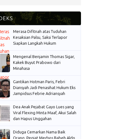
Merasa Difitnah atas Tuduhan
Kesaksian Palsu, Saksi Terlapor
Siapkan Langkah Hukum
Mengenal Benjamin Thomas Sigar,
Kakek Buyut Prabowo dari
Minahasa
Gantikan Hotman Paris, Febri
Diansyah Jadi Penasihat Hukum Eks
Jampidsus Febrie Adriansyah
Dea Anak Pejabat Gayo Lues yang
Viral Flexing Minta Maaf, Akui Salah
dan Hapus Unggahan
Diduga Cemarkan Nama Baik
Orang, Pegiat Medsos Babeh Aldo