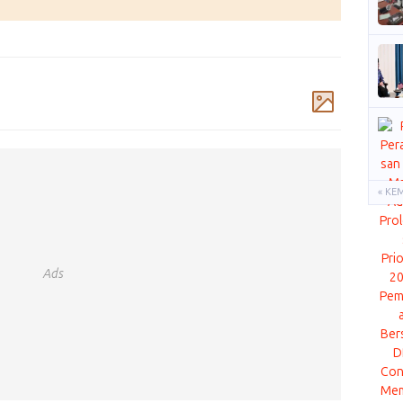
Komentar
« KE
Ads