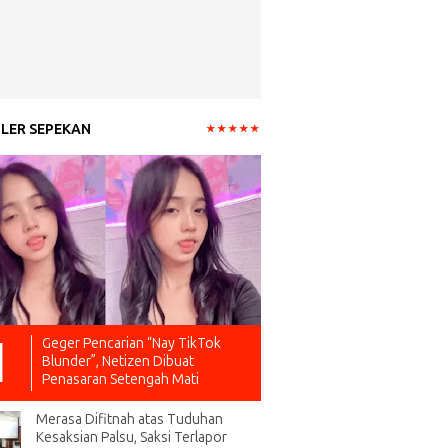
LER SEPEKAN
Geger Pencarian “Nay TikTok
Blunder”, Netizen Dibuat
Penasaran Setengah Mati
Merasa Difitnah atas Tuduhan
Kesaksian Palsu, Saksi Terlapor