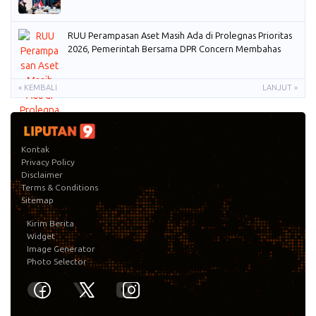
RUU Perampasan Aset Masih Ada di Prolegnas Prioritas
2026, Pemerintah Bersama DPR Concern Membahas
« KEMBALI
LANJUT »
Kontak
Privacy Policy
Disclaimer
Terms & Conditions
Sitemap
Kirim Berita
Widget
Image Generator
Photo Selector