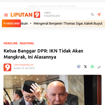
SCROLL TO CONTINUE WITH CONTENT
SABTU,
8 AGUSTUS 2026
gkah Hukum
•
Mengenal Benjamin Thomas Sigar, Kakek Buyut Prabowo d
HEADLINES
HEADLINE
›
NASIONAL
Ketua Banggar DPR: IKN Tidak Akan
Mangkrak, Ini Alasannya
LIPUTANSEMBILAN
Jumat, 25 Juli 2025