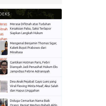
Merasa Difitnah atas Tuduhan
Kesaksian Palsu, Saksi Terlapor
Siapkan Langkah Hukum
Mengenal Benjamin Thomas Sigar,
Kakek Buyut Prabowo dari
Minahasa
Gantikan Hotman Paris, Febri
Diansyah Jadi Penasihat Hukum Eks
Jampidsus Febrie Adriansyah
Dea Anak Pejabat Gayo Lues yang
Viral Flexing Minta Maaf, Akui Salah
dan Hapus Unggahan
Diduga Cemarkan Nama Baik
Orang, Pegiat Medsos Babeh Aldo