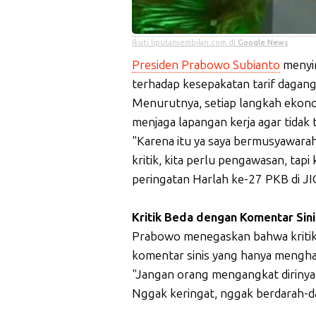
Ikuti liputansembilan.com di
Google News
Presiden Prabowo Subianto
menyin
terhadap kesepakatan tarif dagang
Menurutnya, setiap langkah ekon
menjaga lapangan kerja agar tidak
"Karena itu ya saya bermusyawarah, 
kritik, kita perlu pengawasan, tapi
peringatan Harlah ke-27 PKB di JI
Kritik Beda dengan Komentar Sini
Prabowo menegaskan bahwa kritik 
komentar sinis yang hanya mengh
"Jangan orang mengangkat dirinya sen
Nggak keringat, nggak berdarah-d