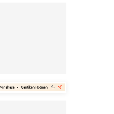
Gantikan Hotman Paris, Febri Diansyah Jadi Penasihat Hukum Eks Jampi