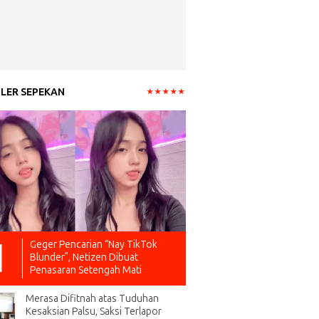
LER SEPEKAN
Geger Pencarian “Nay TikTok
Blunder”, Netizen Dibuat
Penasaran Setengah Mati
Merasa Difitnah atas Tuduhan
Kesaksian Palsu, Saksi Terlapor