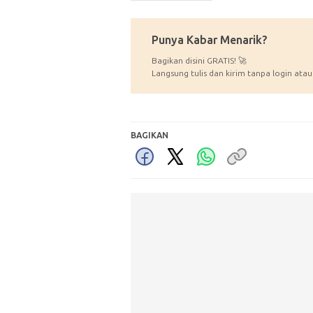
Punya Kabar Menarik?
Bagikan disini GRATIS! 🚀
Langsung tulis dan kirim tanpa login atau
BAGIKAN