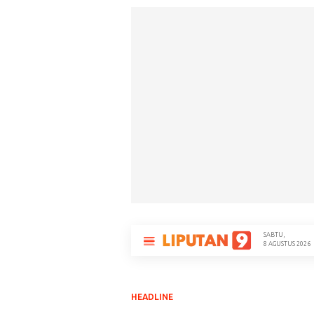
SABTU,
as Tuduhan Kesaksian Palsu, Saksi Terlapor Siapkan Langkah Hukum
•
M
8 AGUSTUS 2026
HEADLINE