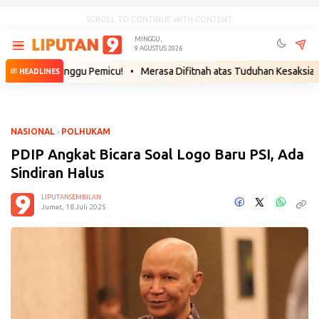
SCROLL TO CONTINUE WITH CONTENT
MINGGU,
9 AGUSTUS 2026
gal Tunggu Pemicu!
•
Merasa Difitnah atas Tuduhan Kesaksian Palsu, S
HEADLINES
NASIONAL
›
POLHUKAM
PDIP Angkat Bicara Soal Logo Baru PSI, Ada
Sindiran Halus
LIPUTANSEMBILAN
Jumat, 18 Juli 2025