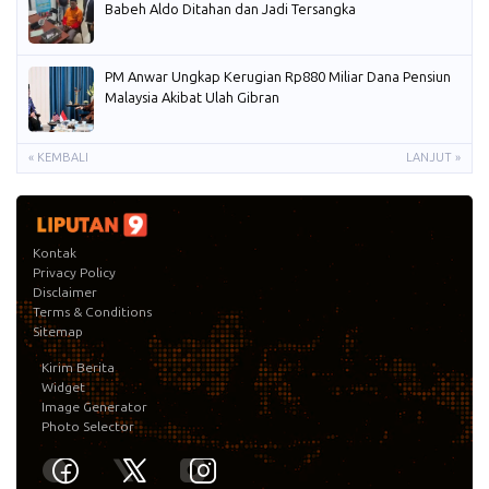
Babeh Aldo Ditahan dan Jadi Tersangka
PM Anwar Ungkap Kerugian Rp880 Miliar Dana Pensiun
Malaysia Akibat Ulah Gibran
« KEMBALI
LANJUT »
Kontak
Privacy Policy
Disclaimer
Terms & Conditions
Sitemap
Kirim Berita
Widget
Image Generator
Photo Selector