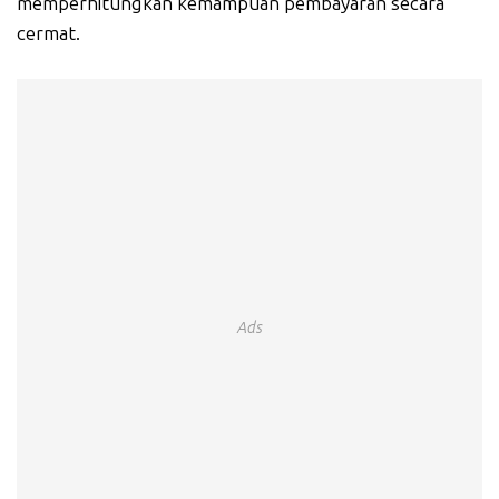
memperhitungkan kemampuan pembayaran secara
cermat.
Ads