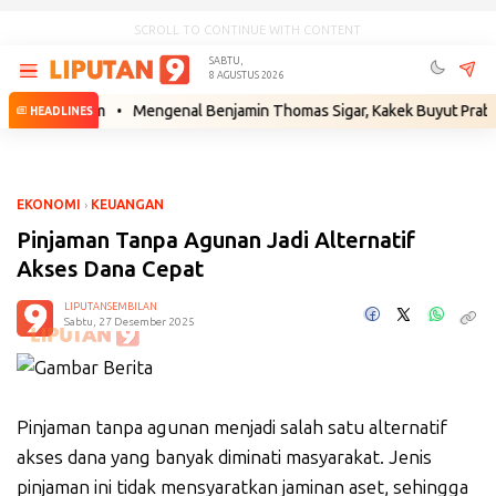
SCROLL TO CONTINUE WITH CONTENT
SABTU,
8 AGUSTUS 2026
ah Hukum
•
Mengenal Benjamin Thomas Sigar, Kakek Buyut Prabowo dar
HEADLINES
EKONOMI
›
KEUANGAN
Pinjaman Tanpa Agunan Jadi Alternatif
Akses Dana Cepat
LIPUTANSEMBILAN
Sabtu, 27 Desember 2025
Pinjaman tanpa agunan menjadi salah satu alternatif
akses dana yang banyak diminati masyarakat. Jenis
pinjaman ini tidak mensyaratkan jaminan aset, sehingga