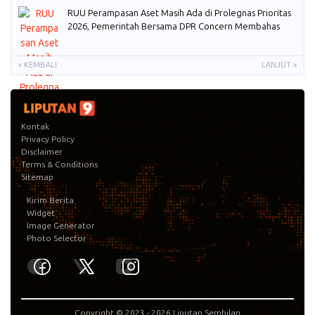
RUU Perampasan Aset Masih Ada di Prolegnas Prioritas
2026, Pemerintah Bersama DPR Concern Membahas
« KEMBALI
LANJUT »
Kontak
Privacy Policy
Disclaimer
Terms & Conditions
Sitemap
Kirim Berita
Widget
Image Generator
Photo Selector
Copyright © 2023 -
2026
Liputan Sembilan