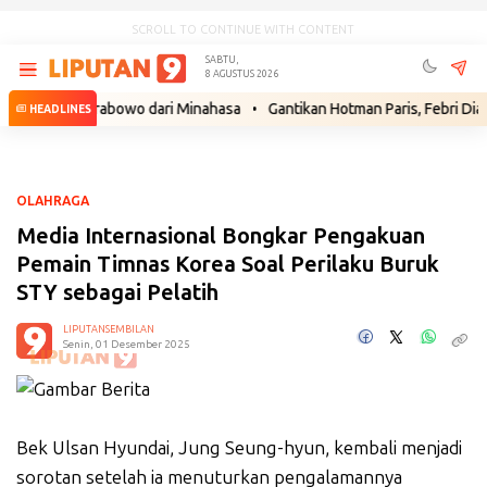
SCROLL TO CONTINUE WITH CONTENT
SABTU,
8 AGUSTUS 2026
yut Prabowo dari Minahasa
•
Gantikan Hotman Paris, Febri Diansyah J
HEADLINES
OLAHRAGA
Media Internasional Bongkar Pengakuan
Pemain Timnas Korea Soal Perilaku Buruk
STY sebagai Pelatih
LIPUTANSEMBILAN
Senin, 01 Desember 2025
Bek Ulsan Hyundai, Jung Seung-hyun, kembali menjadi
sorotan setelah ia menuturkan pengalamannya