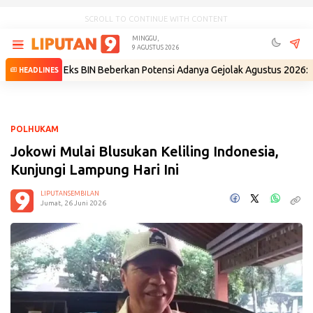
SCROLL TO CONTINUE WITH CONTENT
MINGGU,
9 AGUSTUS 2026
ri
•
Eks BIN Beberkan Potensi Adanya Gejolak Agustus 2026: Masuk Fas
HEADLINES
POLHUKAM
Jokowi Mulai Blusukan Keliling Indonesia,
Kunjungi Lampung Hari Ini
LIPUTANSEMBILAN
Jumat, 26 Juni 2026