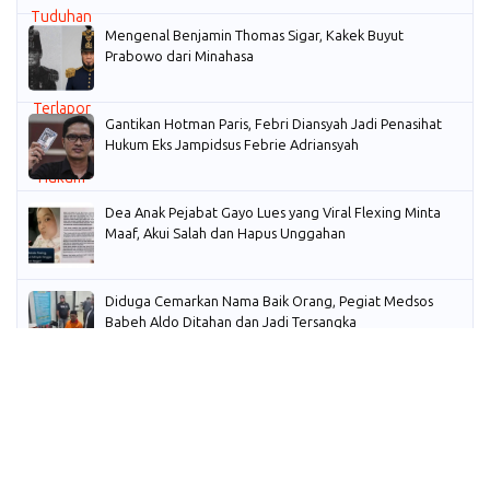
Mengenal Benjamin Thomas Sigar, Kakek Buyut
Prabowo dari Minahasa
Gantikan Hotman Paris, Febri Diansyah Jadi Penasihat
Hukum Eks Jampidsus Febrie Adriansyah
Dea Anak Pejabat Gayo Lues yang Viral Flexing Minta
Maaf, Akui Salah dan Hapus Unggahan
Diduga Cemarkan Nama Baik Orang, Pegiat Medsos
Babeh Aldo Ditahan dan Jadi Tersangka
PM Anwar Ungkap Kerugian Rp880 Miliar Dana Pensiun
Malaysia Akibat Ulah Gibran
RUU Perampasan Aset Masih Ada di Prolegnas Prioritas