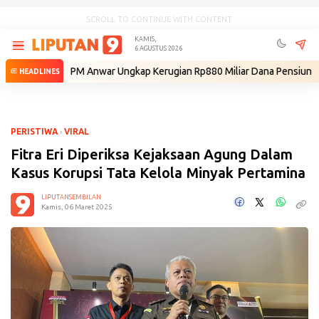
SCROLL TO CONTINUE WITH CONTENT
KAMIS,
6 AGUSTUS 2026
gka
•
PM Anwar Ungkap Kerugian Rp880 Miliar Dana Pensiun Malaysia Ak
HEADLINES
PERISTIWA
›
VIRAL
Fitra Eri Diperiksa Kejaksaan Agung Dalam
Kasus Korupsi Tata Kelola Minyak Pertamina
LIPUTANSEMBILAN
Kamis, 06 Maret 2025