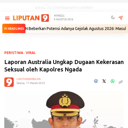
SCROLL TO CONTINUE WITH CONTENT
MINGGU,
9 AGUSTUS 2026
Eks BIN Beberkan Potensi Adanya Gejolak Agustus 2026: Masuk Fase Kris
HEADLINES
PERISTIWA
›
VIRAL
Laporan Australia Ungkap Dugaan Kekerasan
Seksual oleh Kapolres Ngada
LIPUTANSEMBILAN
Selasa, 11 Maret 2025