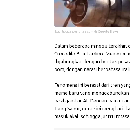
Ikuti liputansembilan.com di
Google News
Dalam beberapa minggu terakhir, 
Crocodilo Bombardino. Meme ini 
digabungkan dengan bentuk pesaw
bom, dengan narasi berbahasa Ita
Fenomena ini berasal dari tren yang
meme baru yang menggabungkan sua
hasil gambar AI. Dengan nama-na
Tung Sahur, genre ini menghadirka
masuk akal, sehingga justru teras