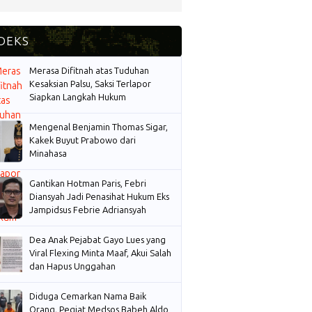
Merasa Difitnah atas Tuduhan
Kesaksian Palsu, Saksi Terlapor
Siapkan Langkah Hukum
Mengenal Benjamin Thomas Sigar,
Kakek Buyut Prabowo dari
Minahasa
Gantikan Hotman Paris, Febri
Diansyah Jadi Penasihat Hukum Eks
Jampidsus Febrie Adriansyah
Dea Anak Pejabat Gayo Lues yang
Viral Flexing Minta Maaf, Akui Salah
dan Hapus Unggahan
Diduga Cemarkan Nama Baik
Orang, Pegiat Medsos Babeh Aldo