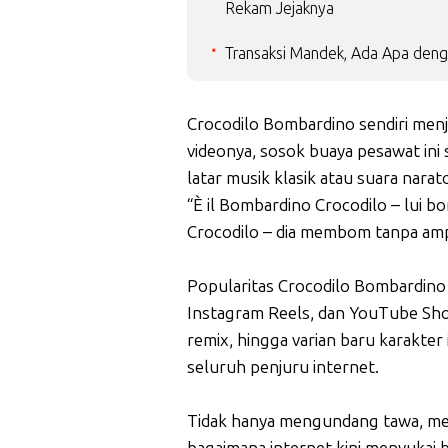
Rekam Jejaknya
Transaksi Mandek, Ada Apa deng
Crocodilo Bombardino sendiri menjad
videonya, sosok buaya pesawat ini 
latar musik klasik atau suara nara
“È il Bombardino Crocodilo – lui b
Crocodilo – dia membom tanpa am
Popularitas Crocodilo Bombardino 
Instagram Reels, dan YouTube Sho
remix, hingga varian baru karakter
seluruh penjuru internet.
Tidak hanya mengundang tawa, mem
bagaimana internet kini menyukai 