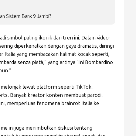
an Sistem Bank 9 Jambi?
i simbol paling ikonik dari tren ini. Dalam video-
sering diperkenalkan dengan gaya dramatis, diiringi
tor Italia yang membacakan kalimat kocak seperti,
ombarda senza pietà,” yang artinya “Ini Bombardino
pun.”
melonjak lewat platform seperti TikTok,
rts. Banyak kreator konten membuat parodi,
 ini, memperluas fenomena brainrot Italia ke
e ini juga menimbulkan diskusi tentang
bentuk humor yang semakin absurd, cepat, dan