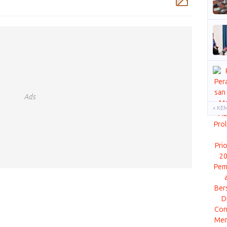
Ads
« KE