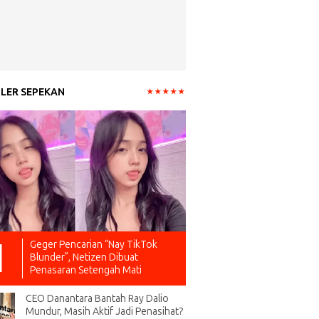
LER SEPEKAN
Geger Pencarian “Nay TikTok
Blunder”, Netizen Dibuat
Penasaran Setengah Mati
CEO Danantara Bantah Ray Dalio
Mundur, Masih Aktif Jadi Penasihat?