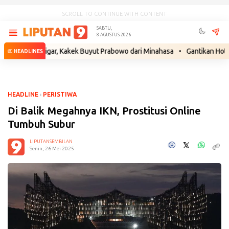
SCROLL TO CONTINUE WITH CONTENT
SABTU,
8 AGUSTUS 2026
Sigar, Kakek Buyut Prabowo dari Minahasa
•
Gantikan Hotman Paris, F
HEADLINES
HEADLINE
›
PERISTIWA
Di Balik Megahnya IKN, Prostitusi Online
Tumbuh Subur
LIPUTANSEMBILAN
Senin, 26 Mei 2025