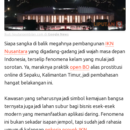
Ikuti liputansembilan.com di
Google News
Siapa sangka di balik megahnya pembangunan
IKN
Nusantara
yang digadang-gadang jadi wajah masa depan
Indonesia, terselip fenomena kelam yang mulai jadi
sorotan. Ya, maraknya praktik
open BO
alias prostitusi
online di Sepaku, Kalimantan Timur, jadi pembahasan
hangat belakangan ini.
Kawasan yang seharusnya jadi simbol kemajuan bangsa
ternyata juga jadi lahan subur bagi bisnis esek-esek
modern yang memanfaatkan aplikasi daring. Fenomena
ini bukan sekadar isapan jempol, tapi sudah jadi rahasia
umum di kalangan
pekerja proyek IKN
.