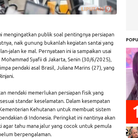
i mengingatkan publik soal pentingnya persiapan
POPU
nya, naik gunung bukanlah kegiatan santai yang
alan-jalan ke mal. Pernyataan ini ia sampaikan usai
Mohammad Syafii di Jakarta, Senin (30/6/2025),
pa pendaki asal Brasil, Juliana Marins (27), yang
injani.
tan mendaki memerlukan persiapan fisik yang
sesuai standar keselamatan. Dalam kesempatan
na Kementerian Kehutanan untuk membuat sistem
pendakian di Indonesia. Peringkat ini nantinya akan
i agar tahu mana jalur yang cocok untuk pemula
a belum berpengalaman.