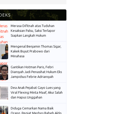
Merasa Difitnah atas Tuduhan
Kesaksian Palsu, Saksi Terlapor
Siapkan Langkah Hukum
Mengenal Benjamin Thomas Sigar,
Kakek Buyut Prabowo dari
Minahasa
Gantikan Hotman Paris, Febri
Diansyah Jadi Penasihat Hukum Eks
Jampidsus Febrie Adriansyah
Dea Anak Pejabat Gayo Lues yang
Viral Flexing Minta Maaf, Akui Salah
dan Hapus Unggahan
Diduga Cemarkan Nama Baik
Orang, Pegiat Medsos Babeh Aldo