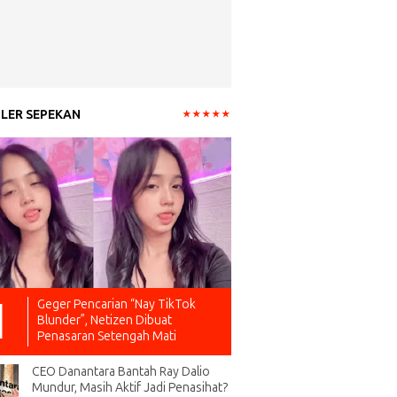
LER SEPEKAN
Geger Pencarian “Nay TikTok
Blunder”, Netizen Dibuat
Penasaran Setengah Mati
CEO Danantara Bantah Ray Dalio
Mundur, Masih Aktif Jadi Penasihat?