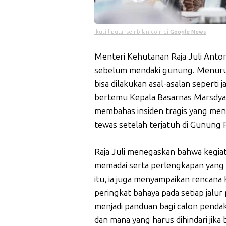
Ikuti liputansembilan.com di
Google News
Menteri Kehutanan Raja Juli Anton
sebelum mendaki gunung. Menurut
bisa dilakukan asal-asalan seperti j
bertemu Kepala Basarnas Marsdya 
membahas insiden tragis yang menim
tewas setelah terjatuh di Gunung R
Raja Juli menegaskan bahwa kegia
memadai serta perlengkapan yang 
itu, ia juga menyampaikan renca
peringkat bahaya pada setiap jalur 
menjadi panduan bagi calon pendak
dan mana yang harus dihindari jik