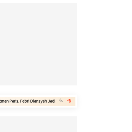
, Febri Diansyah Jadi Penasihat Hukum Eks Jampidsus Febrie Adriansyah