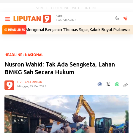
SCROLL TO CONTINUE WITH CONTENT
SABTU,
8 AGUSTUS 2026
Mengenal Benjamin Thomas Sigar, Kakek Buyut Prabowo dari Minahasa
HEADLINES
HEADLINE
›
NASIONAL
Nusron Wahid: Tak Ada Sengketa, Lahan
BMKG Sah Secara Hukum
LIPUTANSEMBILAN
Minggu, 25 Mei 2025