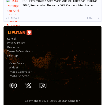
RUU Perampasan Aset Masih Ada di Prolegnas Prioritas
2026, Pemerintah Bersama DPR Concern Membahas
« KEMBALI
LANJUT »
Kontak
Privacy Policy
Disclaimer
Terms & Conditions
Sitemap
Kirim Berita
Widget
Image Generator
Photo Selector
Copyright © 2023 -
2026
Liputan Sembilan