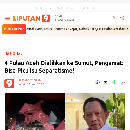
SCROLL TO CONTINUE WITH CONTENT
KAMIS,
6 AGUSTUS 2026
genal Benjamin Thomas Sigar, Kakek Buyut Prabowo dari Minahasa
•
G
HEADLINES
NASIONAL
4 Pulau Aceh Dialihkan ke Sumut, Pengamat:
Bisa Picu Isu Separatisme!
LIPUTANSEMBILAN
Jumat, 13 Juni 2025