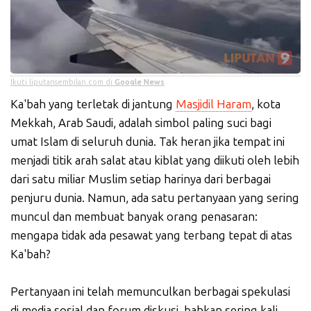
Ikuti liputansembilan.com di
Google News
Ka'bah yang terletak di jantung
Masjidil Haram
, kota
Mekkah, Arab Saudi, adalah simbol paling suci bagi
umat Islam di seluruh dunia. Tak heran jika tempat ini
menjadi titik arah salat atau kiblat yang diikuti oleh lebih
dari satu miliar Muslim setiap harinya dari berbagai
penjuru dunia. Namun, ada satu pertanyaan yang sering
muncul dan membuat banyak orang penasaran:
mengapa tidak ada pesawat yang terbang tepat di atas
Ka'bah?
Pertanyaan ini telah memunculkan berbagai spekulasi
di media sosial dan forum diskusi, bahkan sering kali