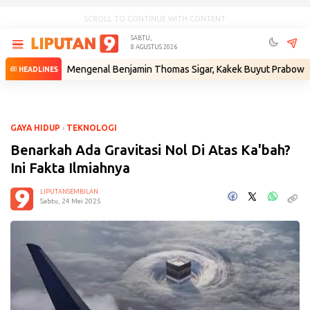
SCROLL TO CONTINUE WITH CONTENT
SABTU,
8 AGUSTUS 2026
m
•
Mengenal Benjamin Thomas Sigar, Kakek Buyut Prabowo dari Minah
HEADLINES
GAYA HIDUP
›
TEKNOLOGI
Benarkah Ada Gravitasi Nol Di Atas Ka'bah?
Ini Fakta Ilmiahnya
LIPUTANSEMBILAN
Sabtu, 24 Mei 2025