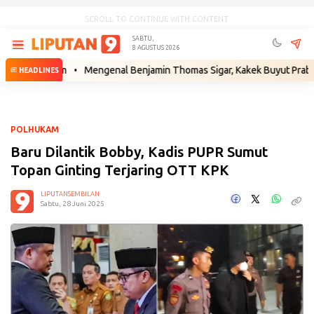
SCROLL TO CONTINUE WITH CONTENT
SABTU,
8 AGUSTUS 2026
 Hukum
•
Mengenal Benjamin Thomas Sigar, Kakek Buyut Prabowo dari 
HEADLINES
POLHUKAM
Baru Dilantik Bobby, Kadis PUPR Sumut
Topan Ginting Terjaring OTT KPK
LIPUTANSEMBILAN
Sabtu, 28 Juni 2025