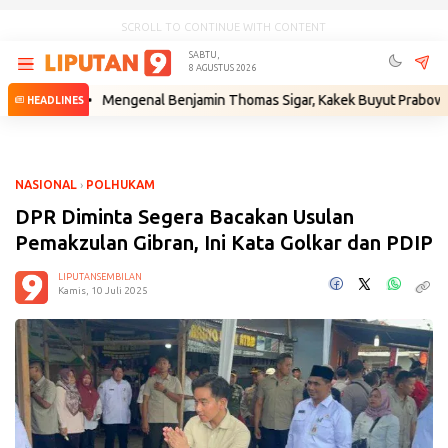
SCROLL TO CONTINUE WITH CONTENT
SABTU,
8 AGUSTUS 2026
m
•
Mengenal Benjamin Thomas Sigar, Kakek Buyut Prabowo dari Mina
HEADLINES
NASIONAL
›
POLHUKAM
DPR Diminta Segera Bacakan Usulan
Pemakzulan Gibran, Ini Kata Golkar dan PDIP
LIPUTANSEMBILAN
Kamis, 10 Juli 2025