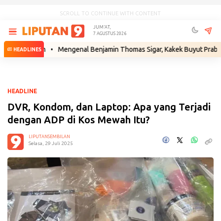
SCROLL TO CONTINUE WITH CONTENT
JUM'AT,
7 AGUSTUS 2026
Hukum
•
Mengenal Benjamin Thomas Sigar, Kakek Buyut Prabowo dari M
HEADLINES
HEADLINE
DVR, Kondom, dan Laptop: Apa yang Terjadi
dengan ADP di Kos Mewah Itu?
LIPUTANSEMBILAN
Selasa, 29 Juli 2025