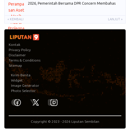
2026, Pemerintah Bersama DPR Concern Membahas
« KEMBALI
LANJUT »
Kontak
Privacy Policy
Disclaimer
Terms & Conditions
Sitemap
Kirim Berita
Widget
Image Generator
Photo Selector
Copyright © 2023 -
2026
Liputan Sembilan