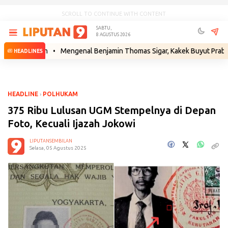
SCROLL TO CONTINUE WITH CONTENT
SABTU,
8 AGUSTUS 2026
ah Hukum
•
Mengenal Benjamin Thomas Sigar, Kakek Buyut Prabowo dar
HEADLINES
HEADLINE
›
POLHUKAM
375 Ribu Lulusan UGM Stempelnya di Depan
Foto, Kecuali Ijazah Jokowi
LIPUTANSEMBILAN
Selasa, 05 Agustus 2025