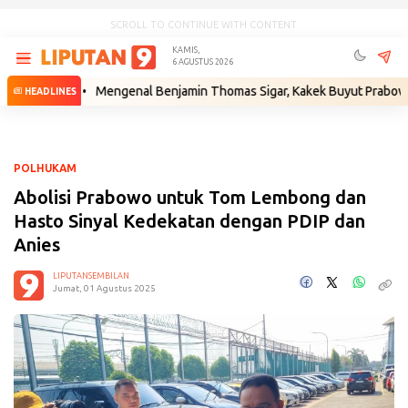
SCROLL TO CONTINUE WITH CONTENT
KAMIS,
6 AGUSTUS 2026
um
•
Mengenal Benjamin Thomas Sigar, Kakek Buyut Prabowo dari Min
HEADLINES
POLHUKAM
Abolisi Prabowo untuk Tom Lembong dan
Hasto Sinyal Kedekatan dengan PDIP dan
Anies
LIPUTANSEMBILAN
Jumat, 01 Agustus 2025