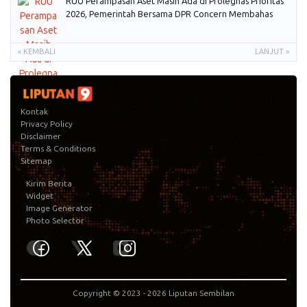
RUU Perampasan Aset Masih Ada di Prolegnas Prioritas
2026, Pemerintah Bersama DPR Concern Membahas
« KEMBALI
LANJUT »
Kontak
Privacy Policy
Disclaimer
Terms & Conditions
Sitemap
Kirim Berita
Widget
Image Generator
Photo Selector
Copyright © 2023 -
2026
Liputan Sembilan