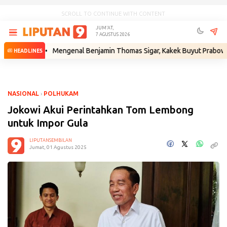
SCROLL TO CONTINUE WITH CONTENT
JUM'AT,
7 AGUSTUS 2026
m
•
Mengenal Benjamin Thomas Sigar, Kakek Buyut Prabowo dari Mina
HEADLINES
NASIONAL
›
POLHUKAM
Jokowi Akui Perintahkan Tom Lembong
untuk Impor Gula
LIPUTANSEMBILAN
Jumat, 01 Agustus 2025