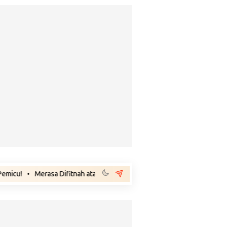
rasa Difitnah atas Tuduhan Kesaksian Palsu, Saksi Terlapor Siapkan La