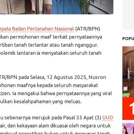
epala Badan Pertanahan Nasional
(ATR/BPN)
kan permohonan maaf terkait pernyataannya
POPU
tiban tanah terlantar atau tanah nganggur.
lemik lantaran ia menyatakan seluruh tanah
ATR/BPN pada Selasa, 12 Agustus 2025, Nusron
honan maafnya kepada seluruh masyarakat
tizen. Ia mengakui bahwa pernyataannya yang viral
bulkan kesalahpahaman yang meluas.
tu sebenarnya merujuk pada Pasal 33 Ayat (3)
UUD
r, dan kekayaan alam dikuasai oleh negara untuk
maksud penertiban bukan untuk menyasar tanah