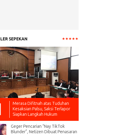
LER SEPEKAN
Merasa Difitnah atas Tuduhan
Kesaksian Palsu, Saksi Terlapor
Siapkan Langkah Hukum
Geger Pencarian “Nay TikTok
Blunder”, Netizen Dibuat Penasaran