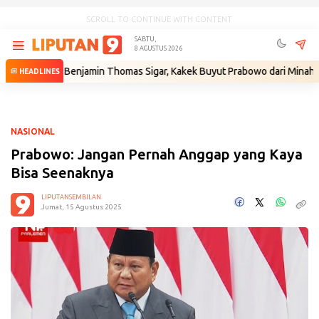
SCROLL TO CONTINUE WITH CONTENT
SABTU,
8 AGUSTUS 2026
al Benjamin Thomas Sigar, Kakek Buyut Prabowo dari Minahasa
•
Gant
HEADLINES
NASIONAL
Prabowo: Jangan Pernah Anggap yang Kaya
Bisa Seenaknya
LIPUTANSEMBILAN
Jumat, 15 Agustus 2025