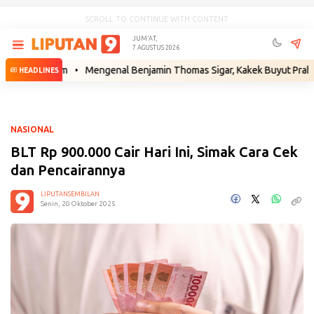
SCROLL TO CONTINUE WITH CONTENT
JUM'AT,
7 AGUSTUS 2026
 Hukum
•
Mengenal Benjamin Thomas Sigar, Kakek Buyut Prabowo dari 
HEADLINES
NASIONAL
BLT Rp 900.000 Cair Hari Ini, Simak Cara Cek
dan Pencairannya
LIPUTANSEMBILAN
Senin, 20 Oktober 2025