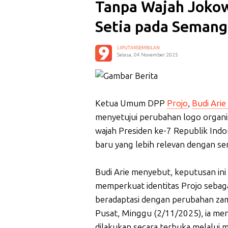
Tanpa Wajah Jokow
Setia pada Semang
LIPUTANSEMBILAN
Selasa, 04 November 2025
Ketua Umum DPP
Projo
,
Budi Arie 
menyetujui perubahan logo organis
wajah Presiden ke-7 Republik Indo
baru yang lebih relevan dengan s
Budi Arie menyebut, keputusan in
memperkuat identitas Projo sebag
beradaptasi dengan perubahan zam
Pusat, Minggu (2/11/2025), ia me
dilakukan secara terbuka melalui 