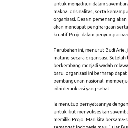
untuk menjadi juri dalam sayembara
makna, orisinalitas, serta kemam
organisasi. Desain pemenang aka
akan mendapat penghargaan serta
kreatif Projo dalam penyempurnaan 
Perubahan ini, menurut Budi Arie,
matang secara organisasi. Setelah le
berkembang menjadi wadah relawan
baru, organisasi ini berharap dap
pembangunan nasional, memperjuan
nilai demokrasi yang sehat.
Ia menutup pernyataannya dengan 
untuk ikut menyukseskan sayembar
memiliki Projo. Mari kita bersam
semangat Indonesia maju," ujar Bud