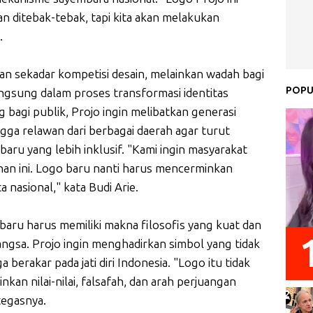
n ditebak-tebak, tapi kita akan melakukan
.
ukan sekadar kompetisi desain, melainkan wadah bagi
POPU
angsung dalam proses transformasi identitas
bagi publik, Projo ingin melibatkan generasi
ngga relawan dari berbagai daerah agar turut
aru yang lebih inklusif. "Kami ingin masyarakat
han ini. Logo baru nanti harus mencerminkan
 nasional," kata Budi Arie.
aru harus memiliki makna filosofis yang kuat dan
angsa. Projo ingin menghadirkan simbol yang tidak
a berakar pada jati diri Indonesia. "Logo itu tidak
kan nilai-nilai, falsafah, dan arah perjuangan
tegasnya.