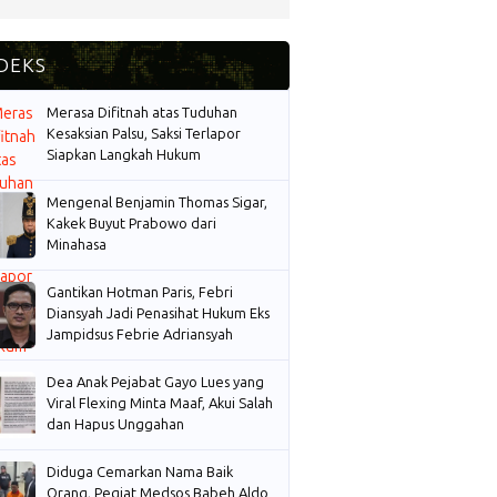
Merasa Difitnah atas Tuduhan
Kesaksian Palsu, Saksi Terlapor
Siapkan Langkah Hukum
Mengenal Benjamin Thomas Sigar,
Kakek Buyut Prabowo dari
Minahasa
Gantikan Hotman Paris, Febri
Diansyah Jadi Penasihat Hukum Eks
Jampidsus Febrie Adriansyah
Dea Anak Pejabat Gayo Lues yang
Viral Flexing Minta Maaf, Akui Salah
dan Hapus Unggahan
Diduga Cemarkan Nama Baik
Orang, Pegiat Medsos Babeh Aldo