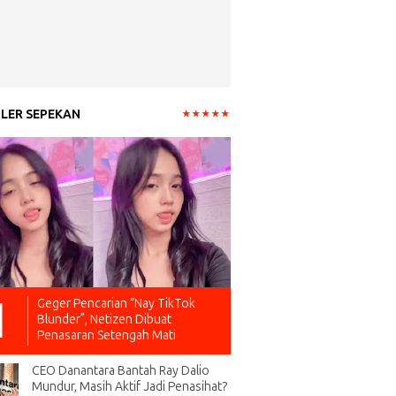
LER SEPEKAN
Geger Pencarian “Nay TikTok
Blunder”, Netizen Dibuat
Penasaran Setengah Mati
CEO Danantara Bantah Ray Dalio
Mundur, Masih Aktif Jadi Penasihat?