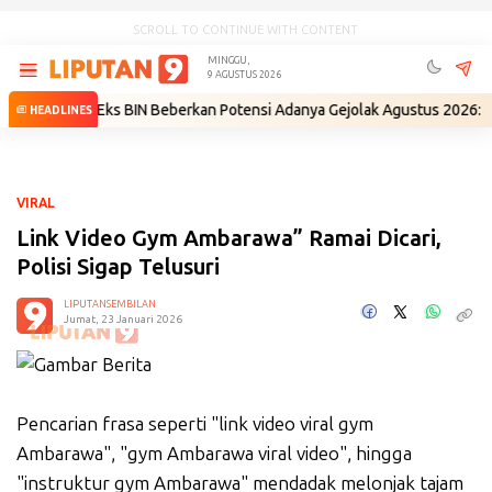
SCROLL TO CONTINUE WITH CONTENT
MINGGU,
9 AGUSTUS 2026
ri
•
Eks BIN Beberkan Potensi Adanya Gejolak Agustus 2026: Masuk Fas
HEADLINES
VIRAL
Link Video Gym Ambarawa” Ramai Dicari,
Polisi Sigap Telusuri
LIPUTANSEMBILAN
Jumat, 23 Januari 2026
Pencarian frasa seperti "link video viral gym
Ambarawa", "gym Ambarawa viral video", hingga
"instruktur gym Ambarawa" mendadak melonjak tajam