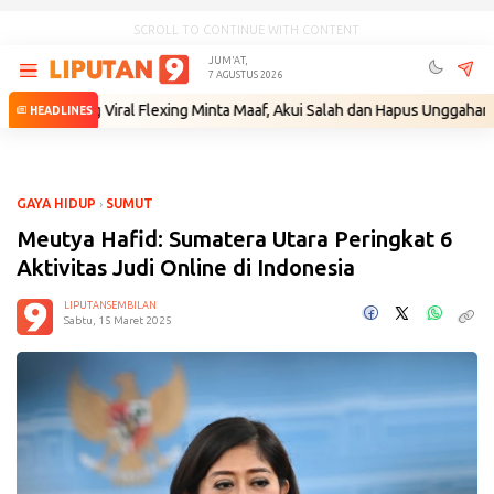
SCROLL TO CONTINUE WITH CONTENT
JUM'AT,
7 AGUSTUS 2026
 yang Viral Flexing Minta Maaf, Akui Salah dan Hapus Unggahan
•
Didug
HEADLINES
GAYA HIDUP
›
SUMUT
Meutya Hafid: Sumatera Utara Peringkat 6
Aktivitas Judi Online di Indonesia
LIPUTANSEMBILAN
Sabtu, 15 Maret 2025