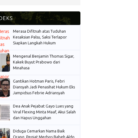
Merasa Difitnah atas Tuduhan
Kesaksian Palsu, Saksi Terlapor
Siapkan Langkah Hukum
Mengenal Benjamin Thomas Sigar,
Kakek Buyut Prabowo dari
Minahasa
Gantikan Hotman Paris, Febri
Diansyah Jadi Penasihat Hukum Eks
Jampidsus Febrie Adriansyah
Dea Anak Pejabat Gayo Lues yang
Viral Flexing Minta Maaf, Akui Salah
dan Hapus Unggahan
Diduga Cemarkan Nama Baik
Orang, Pegiat Medsos Babeh Aldo