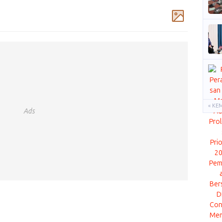
Komentar
« KE
Ads