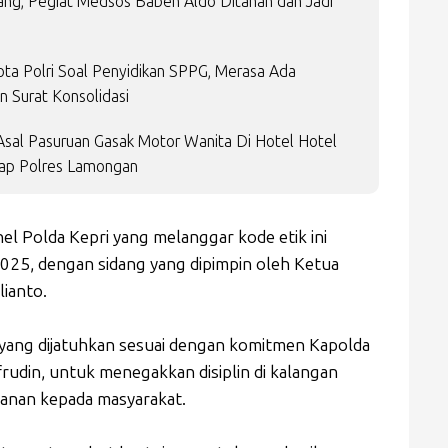
ng, Pegiat Medsos Babeh Aldo Ditahan dan Jadi
ota Polri Soal Penyidikan SPPG, Merasa Ada
 Surat Konsolidasi
sal Pasuruan Gasak Motor Wanita Di Hotel Hotel
gkap Polres Lamongan
l Polda Kepri yang melanggar kode etik ini
25, dengan sidang yang dipimpin oleh Ketua
lianto.
yang dijatuhkan sesuai dengan komitmen Kapolda
frudin, untuk menegakkan disiplin di kalangan
anan kepada masyarakat.