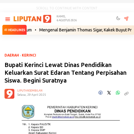
SCROLL TO CONTINUE WITH CONTENT
KAMIS,
6 AGUSTUS 2026
ah Hukum
•
Mengenal Benjamin Thomas Sigar, Kakek Buyut Prabowo dar
HEADLINES
DAERAH
›
KERINCI
Bupati Kerinci Lewat Dinas Pendidikan
Keluarkan Surat Edaran Tentang Perpisahan
Siswa. Begini Suratnya
LIPUTANSEMBILAN
Selasa, 29 April 2025